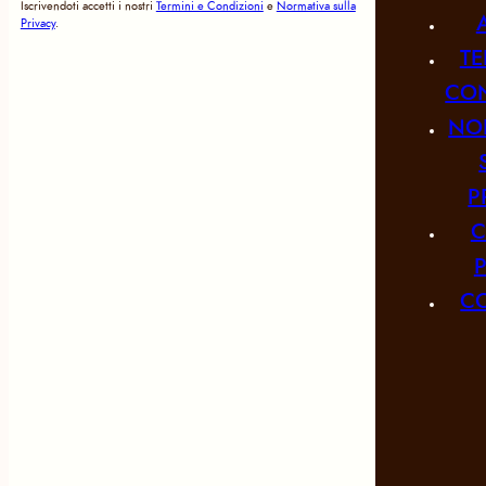
Iscrivendoti accetti i nostri
Termini e Condizioni
e
Normativa sulla
Privacy
.
TE
CON
NO
P
C
CO