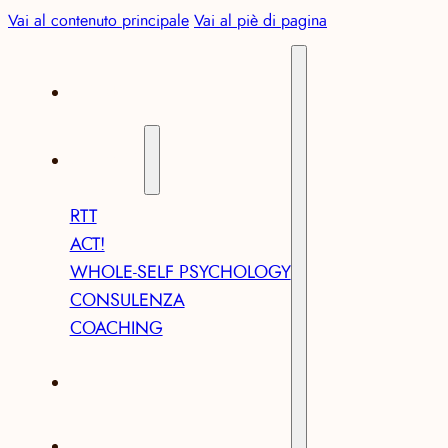
Vai al contenuto principale
Vai al piè di pagina
ABOUT
SERVIZI
RTT
ACT!
WHOLE-SELF PSYCHOLOGY
CONSULENZA
COACHING
ARTICOLI
CONTATTI