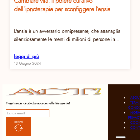
Cambiare vita: Il potere curativo
dell’ipnoterapia per sconfiggere l’ansia
L’ansia è un avversario onnipresente, che attanaglia
silenziosamente le menti di milioni di persone in…
leggi di più
13 Giugno 2024
ABOU
TERMI
Tieni traccia di ciò che accade nella tua mente!
CONDI
NORMA
PRIVAC
iscriviti
COOKI
CONTA